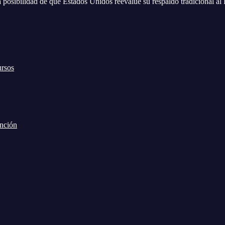
a posibilidad de que Estados Unidos reevalúe su respaldo tradicional al 
ursos
ención