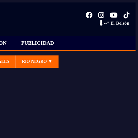
🌡️ --° El Bolsón
ON
PUBLICIDAD
ALES
RIO NEGRO ▼