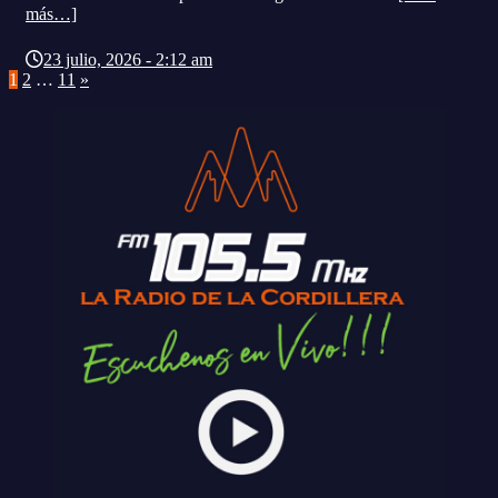
más…]
23 julio, 2026 - 2:12 am
Paginación
1
2
…
11
»
de
entradas