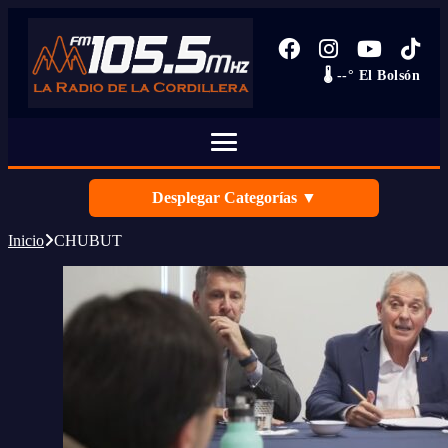
🌡️ --° El Bolsón
Desplegar Categorías ▼
Inicio
CHUBUT